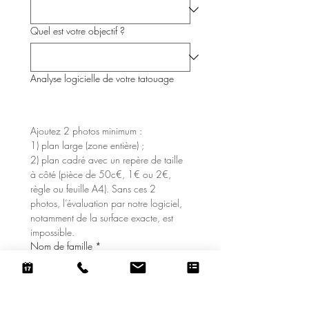
Quel est votre objectif ?
Analyse logicielle de votre tatouage
Importez vos photos
Ajoutez 2 photos minimum : 
1) plan large (zone entière) ; 
2) plan cadré avec un repère de taille 
à côté (pièce de 50c€, 1€ ou 2€, 
règle ou feuille A4). Sans ces 2 
photos, l’évaluation par notre logiciel, 
notamment de la surface exacte, est 
impossible.
Nom de famille
*
Prénom
*