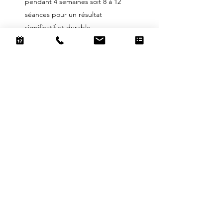
pendant 4 semaines soit 8 à 12
séances pour un résultat
significatif et durable
Toutes les zones présentant de la
cellulite peuvent être
traitées grâce à différents
applicateurs ergonomiques qui
épousent parfaitement les
courbes de votre corps
La séance n'est pas douloureuse.
Au contraire, l'aspiration couplée à
la chaleur dégagée par les diodes
procurent une sensation très
agréable
Le temps de séance dépend de la