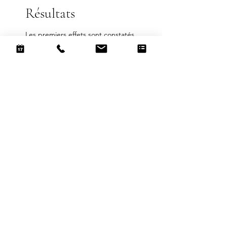
Résultats
Les premiers effets sont constatés
environ 3 mois après la première
séance. Ils se traduisent par une
perte de cheveux moins
importante ce qui a pour
conséquence une densification du
cuir chevelu.
Le plein effet est habituellement
constaté à 6 mois avec l’apparition
de nombreuses repousses sur des
zones qui en étaient faiblement
pourvues.
Ce délai - incompressible - est dû