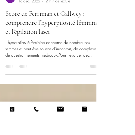
La Clinique du Château
16 déc. 2025
2 min de lecture
Score de Ferriman et Gallwey :
comprendre l’hyperpilosité féminine
et l’épilation laser
L’hyperpilosité féminine concerne de nombreuses
femmes et peut être source d’inconfort, de complexes et
de questionnements médicaux.Pour l’évaluer de
manière objective, les professionnels de santé utilisent
un outil reconnu : le score de Ferriman et Gallwey . À
la Clinique du Château , centre laser et esthétique,
nous accompagnons les patientes avec une approche
médicale et personnalisée, notamment grâce à l ’
épilation lase r . Qu’est-ce que le score de Ferriman et
Gallwey ?