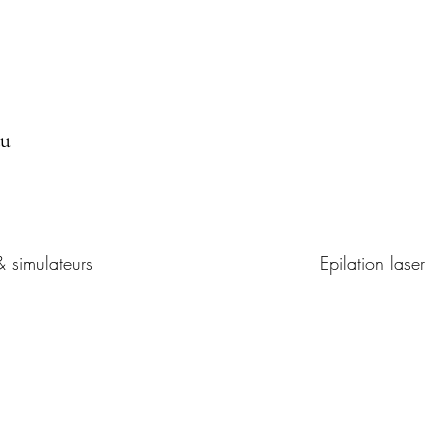
au
& simulateurs
Médecine esthétique
Epilation laser