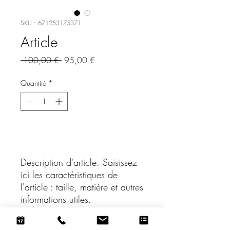
SKU : 671253175371
Article
Prix
Prix
 100,00 € 
95,00 €
original
promotionnel
Quantité
*
Ajouter au panier
Description d'article. Saisissez 
ici les caractéristiques de 
l'article : taille, matière et autres 
informations utiles.