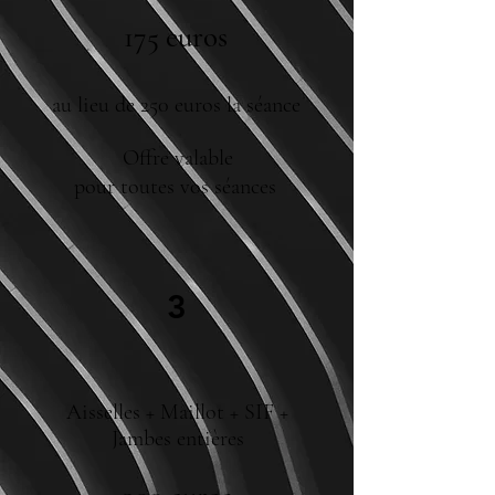
175 euros
au lieu de 250
euros
la séance
Offre valable
pour toutes vos séances
3
Aisselles + Maillot + SIF +
Jambes entières