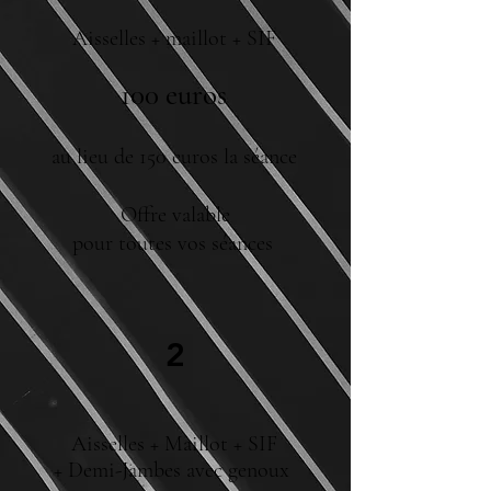
Aisselles + maillot + SIF
100 euros
au lieu de 150 euros
la séance
Offre valable
pour toutes vos séances
2
Aisselles + Maillot + SIF
+ Demi-Jambes avec genoux