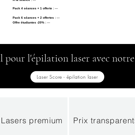
Pack 4 séances + 1 offerte :
—
Pack 6 séances + 2 offertes :
—
Offre étudiantes -20% :
—
l pour l'épilation laser avec notre
Laser Score - épilation laser
Lasers premium
Prix transparent