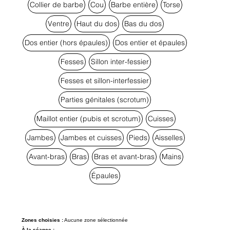
Collier de barbe
Cou
Barbe entière
Torse
Ventre
Haut du dos
Bas du dos
Dos entier (hors épaules)
Dos entier et épaules
Fesses
Sillon inter-fessier
Fesses et sillon-interfessier
Parties génitales (scrotum)
Maillot entier (pubis et scrotum)
Cuisses
Jambes
Jambes et cuisses
Pieds
Aisselles
Avant-bras
Bras
Bras et avant-bras
Mains
Épaules
Zones choisies :
Aucune zone sélectionnée
À la séance :
—