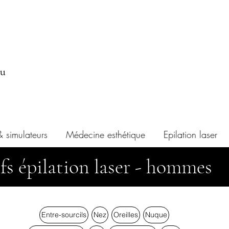
au
& simulateurs
Médecine esthétique
Epilation laser
fs épilation laser - hommes
Entre-sourcils
Nez
Oreilles
Nuque