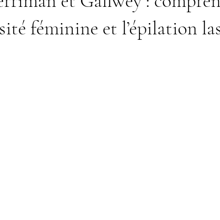
erriman et Gallwey : compre
sité féminine et l’épilation la