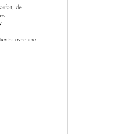
onfort, de 
es 
y
.
tientes avec une 