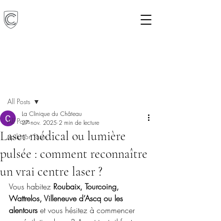
Post
All Posts
La Clinique du Château
All Posts
27 nov. 2025
2 min de lecture
Laser médical ou lumière
epilation laser
pulsée : comment reconnaître
un vrai centre laser ?
Vous habitez 
Roubaix, Tourcoing, 
Wattrelos, Villeneuve d’Ascq ou les 
alentours
 et vous hésitez à commencer 