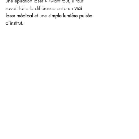
une épilation laser ? Avant tout, il faut 
savoir faire la différence entre un 
vrai 
laser médical
 et une 
simple lumière pulsée 
d’institut
.