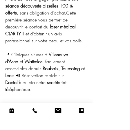
séance découverte aisselles 100 % 
offerte
, sans obligation d’achat.Cette 
première séance vous permet de 
découvrir le confort du 
laser médical 
CLARITY II
 et d’obtenir un avis 
professionnel sur votre peau et vos poils.
📍 Cliniques situées à 
Villeneuve 
d’Ascq
 et 
Wattrelos
, facilement 
accessibles depuis 
Roubaix, Tourcoing et 
Leers
.📲 Réservation rapide sur 
Doctolib
 ou via notre 
secrétariat 
téléphonique
.
Clinique du Château : 
expertise, sécurité et 
transparence