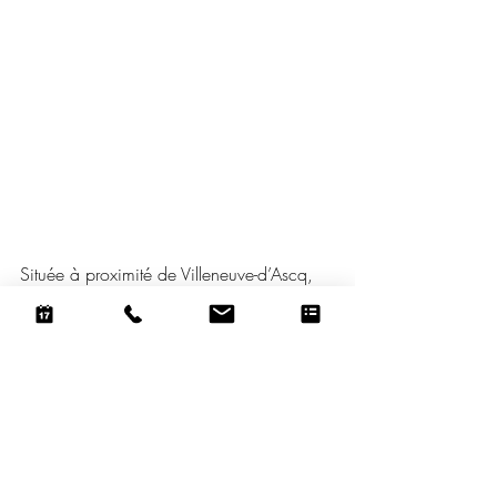
Située à proximité de Villeneuve-d’Ascq, 
Wattrelos et Mouscron, la
 Clinique du 
Château
 est spécialisée dans l’épilation 
laser et l’électrolyse.
Notre équipe offre :
une expertise professionnelle et un 
savoir-faire reconnu,